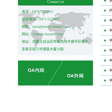
Contact us
电话：0471-5223613
投诉电话：0471-5223607
邮箱：imzs@minify-beautify.com
网址：//minify-beautify.com/
地址：内蒙古自治区呼和浩特市赛罕区鄂尔
多斯东街12号银联大厦10层