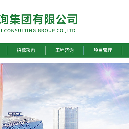
招标采购
工程咨询
项目管理