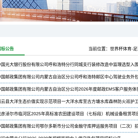
招标公告
当前位置：
世界杯体育-足球篮
中国光大银行股份有限公司呼和浩特分行同城支行装修改造中监理选型入
中国邮政集团有限公司内蒙古自治区分公司呼和浩特邮区中心驾驶业务外
中国邮政集团有限公司内蒙古自治区分公司2026年度邮政EMS客户服务
缙云县大洋生态价值实现示范项目一大洋水库至古方塘水库森林防火巡护
巴彦淖尔市临河区2025年高标准农田建设项目（七标段）机械设备租赁项
中国邮政集团有限公司鄂尔多斯市分公司金融守库押运服务项目（二次）