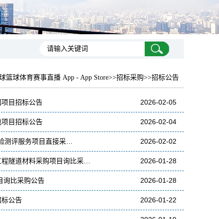
球体育赛事直播 App - App Store
>>招标采购>>招标公告
围项目招标公告
2026-02-05
包项目招标公告
2026-02-04
体验测评服务项目直接采…
2026-02-02
工程隧道材料采购项目询比采…
2026-01-28
目询比采购公告
2026-01-28
招标公告
2026-01-22